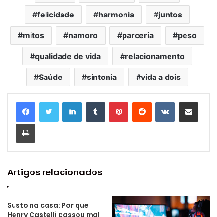
felicidade
harmonia
juntos
mitos
namoro
parceria
peso
qualidade de vida
relacionamento
Saúde
sintonia
vida a dois
Linkedin
Tumblr
Pinterest
Reddit
VK
Compartilhar via e-mail
Imprimir
Artigos relacionados
Susto na casa: Por que
Henry Castelli passou mal