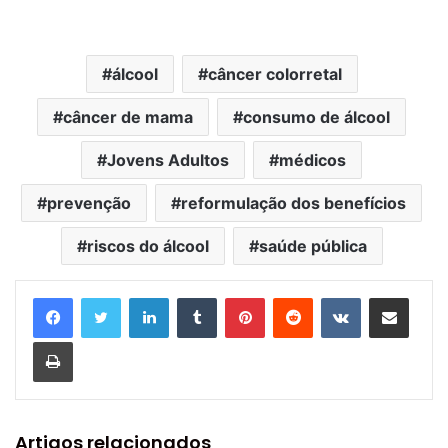
álcool
câncer colorretal
câncer de mama
consumo de álcool
Jovens Adultos
médicos
prevenção
reformulação dos benefícios
riscos do álcool
saúde pública
Linkedin
Tumblr
Pinterest
Reddit
VK
Compartilhar via e-mail
Imprimir
Artigos relacionados