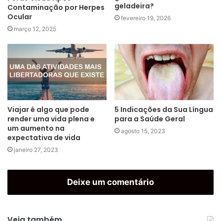
geladeira?
Contaminação por Herpes
Ocular
fevereiro 19, 2026
março 12, 2025
Viajar é algo que pode
5 Indicações da Sua Língua
render uma vida plena e
para a Saúde Geral
um aumento na
agosto 15, 2023
expectativa de vida
janeiro 27, 2023
Deixe um comentário
Veja também