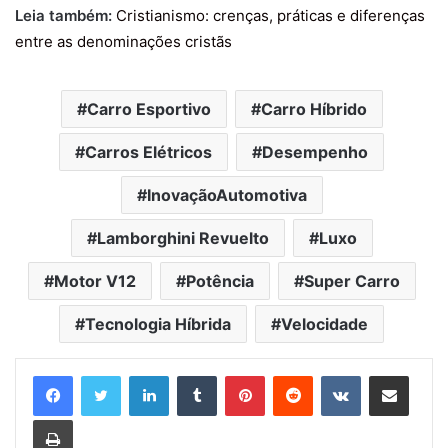
Leia também:
Cristianismo: crenças, práticas e diferenças
entre as denominações cristãs
Carro Esportivo
Carro Híbrido
Carros Elétricos
Desempenho
InovaçãoAutomotiva
Lamborghini Revuelto
Luxo
Motor V12
Potência
Super Carro
Tecnologia Híbrida
Velocidade
Linkedin
Tumblr
Pinterest
Reddit
VK
Compartilhar via e-mail
Imprimir