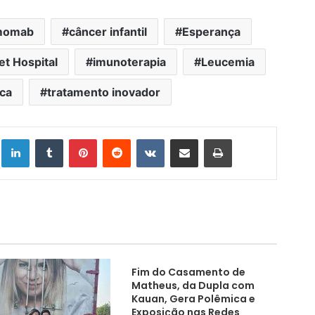
umomab
câncer infantil
Esperança
t Hospital
imunoterapia
Leucemia
ca
tratamento inovador
Linkedin
Tumblr
Pinterest
Reddit
VK
Compartilhar via e-mail
Imprimir
Fim do Casamento de
Matheus, da Dupla com
Kauan, Gera Polêmica e
Exposição nas Redes