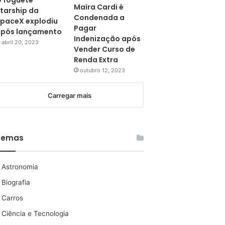
 foguete
Maíra Cardi é
tarship da
Condenada a
paceX explodiu
Pagar
pós lançamento
Indenização após
abril 20, 2023
Vender Curso de
Renda Extra
outubro 12, 2023
Carregar mais
Temas
Astronomia
Biografia
Carros
Ciência e Tecnologia