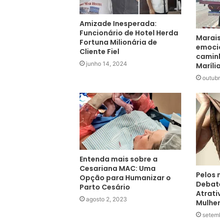
Amizade Inesperada:
Funcionário de Hotel Herda
Marais
Fortuna Milionária de
emoci
Cliente Fiel
camin
junho 14, 2024
Maríl
outubr
Entenda mais sobre a
Cesariana MAC: Uma
Pelos 
Opção para Humanizar o
Debat
Parto Cesário
Atrati
agosto 2, 2023
Mulhe
setem