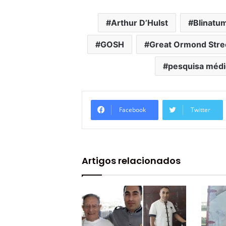
Arthur D’Hulst
Blinat
GOSH
Great Ormond Stree
pesquisa médi
Facebook
Twitter
Artigos relacionados