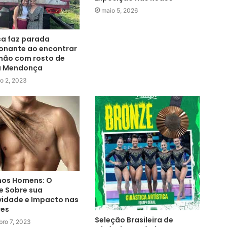
maio 5, 2026
a faz parada
onante ao encontrar
hão com rosto de
ia Mendonça
o 2, 2023
nos Homens: O
e Sobre sua
vidade e Impacto nas
res
Seleção Brasileira de
bro 7, 2023