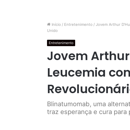
Início
/
Entretenimento
/
Jovem Arthur D’Hu
Unido
Entretenimento
Jovem Arthur
Leucemia co
Revolucionári
Blinatumomab, uma alternat
traz esperança e cura para 