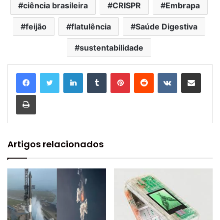
ciência brasileira
CRISPR
Embrapa
feijão
flatulência
Saúde Digestiva
sustentabilidade
Linkedin
Tumblr
Pinterest
Reddit
VK
Compartilhar via e-mail
Imprimir
Artigos relacionados