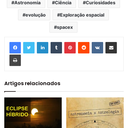
Astronomia
Ciência
Curiosidades
evolução
Exploração espacial
spacex
Linkedin
Tumblr
Pinterest
Reddit
VK
Compartilhar via e-mail
Imprimir
Artigos relacionados