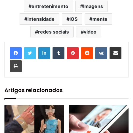
entretenimento
Imagens
intensidade
iOS
mente
redes sociais
vídeo
Linkedin
Tumblr
Pinterest
Reddit
VK
Compartilhar via e-mail
Imprimir
Artigos relacionados