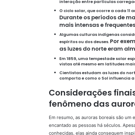
interação entre partículas carregad
O ciclo solar, que ocorre a cada 11 
Durante os períodos de mai
mais intensas e frequentes
Algumas culturas indígenas consi
Por exem
espíritos ou dos deuses.
as luzes do norte eram al
Em 1859, uma tempestade solar esp
vistas até mesmo em latitudes mais
Cientistas estudam as luzes do no
comporta e como o Sol influencia a 
Considerações finai
fenômeno das auror
Em resumo, as auroras boreais são um es
encantado as pessoas há séculos. Apesa
conhecidas, elas ainda conseguem inspir