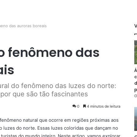
eno das auroras boreais
o fenômeno das
ais
Á
c
d
ral do fenômeno das luzes do norte:
por que são tão fascinantes
0
4 minutos de leitura
 fenômeno natural que ocorre em regiões próximas aos
 luzes do norte. Essas luzes coloridas que dançam no
 turistas do mundo inteiro. Neste artigo, vamos explorar