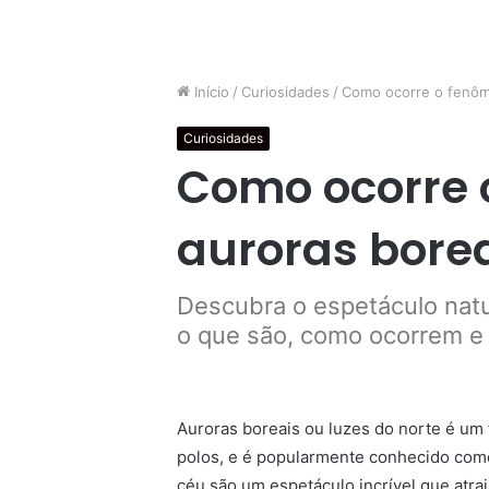
Início
/
Curiosidades
/
Como ocorre o fenôm
Curiosidades
Como ocorre 
auroras bore
Descubra o espetáculo natu
o que são, como ocorrem e 
Auroras boreais ou luzes do norte é um
polos, e é popularmente conhecido como
céu são um espetáculo incrível que atrai