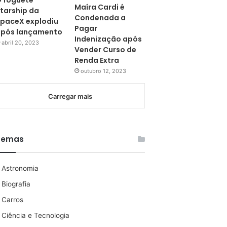
 foguete
Maíra Cardi é
tarship da
Condenada a
paceX explodiu
Pagar
pós lançamento
Indenização após
abril 20, 2023
Vender Curso de
Renda Extra
outubro 12, 2023
Carregar mais
Temas
Astronomia
Biografia
Carros
Ciência e Tecnologia