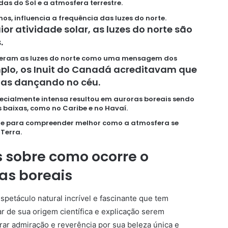
as do Sol e a atmosfera terrestre.
anos, influencia a frequência das luzes do norte.
or atividade solar, as luzes do norte são
.
deram as luzes do norte como uma mensagem dos
plo, os Inuit do Canadá acreditavam que
mas dançando no céu.
ecialmente intensa resultou em auroras boreais sendo
 baixas, como no Caribe e no Havaí.
rte para compreender melhor como a atmosfera se
Terra.
s sobre como ocorre o
as boreais
petáculo natural incrível e fascinante que tem
r de sua origem científica e explicação serem
ar admiração e reverência por sua beleza única e