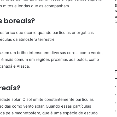
O
S
 os mitos e lendas que as acompanham.
S
a
s boreais?
sférico que ocorre quando partículas energéticas
éculas da atmosfera terrestre.
duzem um brilho intenso em diversas cores, como verde,
no é mais comum em regiões próximas aos polos, como
 Canadá e Alasca.
reais?
vidade solar. O sol emite constantemente partículas
ecidas como vento solar. Quando essas partículas
iada pela magnetosfera, que é uma espécie de escudo