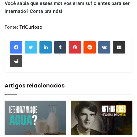
Você sabia que esses motivos eram suficientes para ser
internado? Conta pra nós!
Fonte:
TriCurioso
Linkedin
Tumblr
Pinterest
Reddit
VK
Compartilhar via e-mail
Imprimir
Artigos relacionados