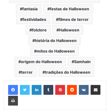
fantasia
festas de Halloween
festividades
filmes de terror
folclore
Halloween
história do Halloween
mitos do Halloween
origem do Halloween
Samhain
terror
tradições do Halloween
Linkedin
Tumblr
Pinterest
Reddit
VK
Compartilhar via e-mail
Imprimir