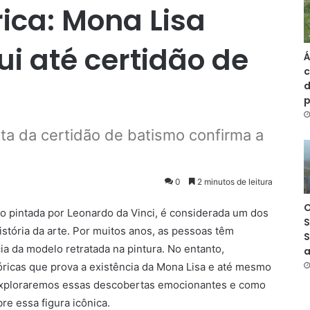
rica: Mona Lisa
ui até certidão de
Á
c
d
ta da certidão de batismo confirma a
0
2 minutos de leitura
O
o pintada por Leonardo da Vinci, é considerada um dos
S
stória da arte. Por muitos anos, as pessoas têm
S
ia da modelo retratada na pintura. No entanto,
a
óricas que prova a existência da Mona Lisa e até mesmo
, exploraremos essas descobertas emocionantes e como
e essa figura icônica.