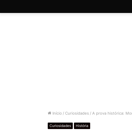
Início
/
Curiosidades
/
A prova histórica: Mo
Curiosidades
História