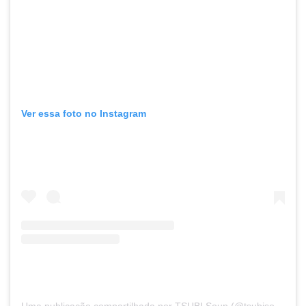
Ver essa foto no Instagram
Uma publicação compartilhada por TSUBI Soup (@tsubisoup)
e