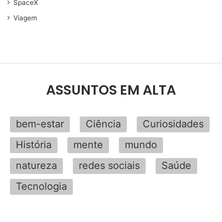
SpaceX
Viagem
ASSUNTOS EM ALTA
bem-estar
Ciência
Curiosidades
História
mente
mundo
natureza
redes sociais
Saúde
Tecnologia