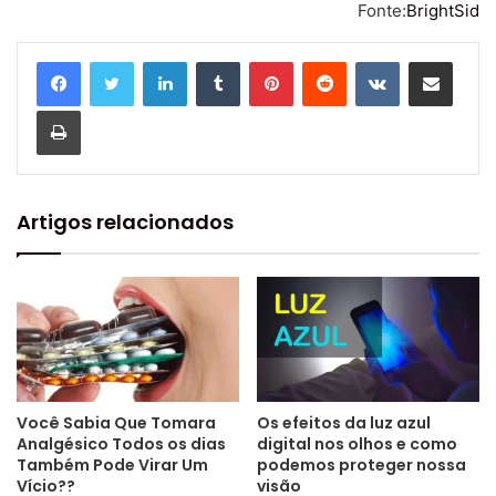
Fonte:
BrightSid
Linkedin
Tumblr
Pinterest
Reddit
VK
Compartilhar via e-mail
Imprimir
Artigos relacionados
Você Sabia Que Tomara
Os efeitos da luz azul
Analgésico Todos os dias
digital nos olhos e como
Também Pode Virar Um
podemos proteger nossa
Vício??
visão