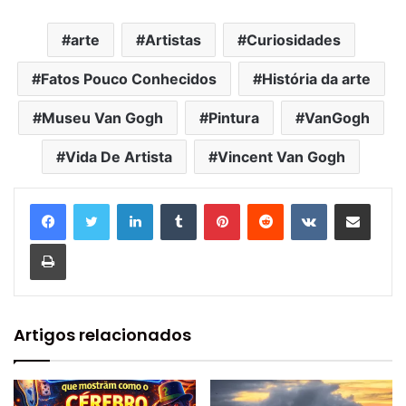
arte
Artistas
Curiosidades
Fatos Pouco Conhecidos
História da arte
Museu Van Gogh
Pintura
VanGogh
Vida De Artista
Vincent Van Gogh
Linkedin
Tumblr
Pinterest
Reddit
VK
Compartilhar via e-mail
Imprimir
Artigos relacionados